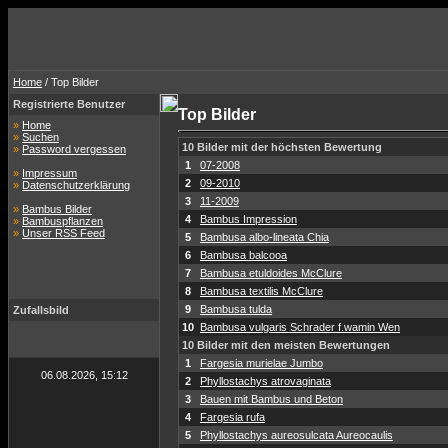
Home
/ Top Bilder
Registrierte Benutzer
Top Bilder
»
Home
»
Suchen
10 Bilder mit der höchsten Bewertung
»
Password vergessen
1
07-2008
»
Impressum
2
09-2010
»
Datenschutzerklärung
3
11-2009
»
Bambus Bilder
4
Bambus Impression
»
Bambuspflanzen
»
Unser RSS Feed
5
Bambusa albo-lineata Chia
6
Bambusa balcooa
7
Bambusa etuldoides McClure
8
Bambusa textilis McClure
9
Bambusa tulda
Zufallsbild
10
Bambusa vulgaris Schrader f.wamin Wen
10 Bilder mit den meisten Bewertungen
1
Fargesia murielae Jumbo
06.08.2026, 15:12
2
Phyllostachys atrovaginata
3
Bauen mit Bambus und Beton
4
Fargesia rufa
5
Phyllostachys aureosulcata Aureocaulis