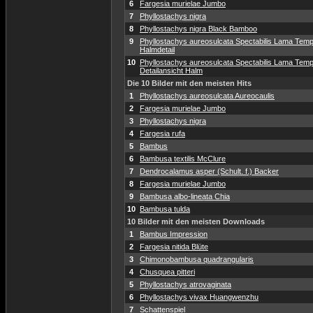
6
Fargesia murielae Jumbo
7
Phyllostachys nigra
8
Phyllostachys nigra Black Bamboo
9
Phyllostachys aureosulcata Spectabilis Lama Temp
Halmdetail
10
Phyllostachys aureosulcata Spectabilis Lama Temp
Detailansicht Halm
Die 10 Bilder mit den meisten Hits
1
Phyllostachys aureosulcata Aureocaulis
2
Fargesia murielae Jumbo
3
Phyllostachys nigra
4
Fargesia rufa
5
Bambus
6
Bambusa textilis McClure
7
Dendrocalamus asper (Schult. f.) Backer
8
Fargesia murielae Jumbo
9
Bambusa albo-lineata Chia
10
Bambusa tulda
10 Bilder mit den meisten Downloads
1
Bambus Impression
2
Fargesia nitida Blüte
3
Chimonobambusa quadrangularis
4
Chusquea pitteri
5
Phyllostachys atrovaginata
6
Phyllostachys vivax Huangwenzhu
7
Schattenspiel