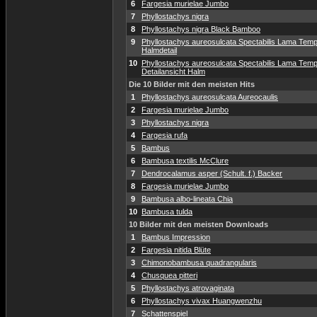
6
Fargesia murielae Jumbo
7
Phyllostachys nigra
8
Phyllostachys nigra Black Bamboo
9
Phyllostachys aureosulcata Spectabilis Lama Temp
Halmdetail
10
Phyllostachys aureosulcata Spectabilis Lama Temp
Detailansicht Halm
Die 10 Bilder mit den meisten Hits
1
Phyllostachys aureosulcata Aureocaulis
2
Fargesia murielae Jumbo
3
Phyllostachys nigra
4
Fargesia rufa
5
Bambus
6
Bambusa textilis McClure
7
Dendrocalamus asper (Schult. f.) Backer
8
Fargesia murielae Jumbo
9
Bambusa albo-lineata Chia
10
Bambusa tulda
10 Bilder mit den meisten Downloads
1
Bambus Impression
2
Fargesia nitida Blüte
3
Chimonobambusa quadrangularis
4
Chusquea pitteri
5
Phyllostachys atrovaginata
6
Phyllostachys vivax Huangwenzhu
7
Schattenspiel