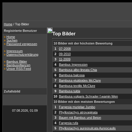
Home
/ Top Bilder
Registrierte Benutzer
Top Bilder
»
Home
»
Suchen
10 Bilder mit der höchsten Bewertung
»
Password vergessen
1
07-2008
»
Impressum
2
09-2010
»
Datenschutzerklärung
3
11-2009
»
Bambus Bilder
4
Bambus Impression
»
Bambuspflanzen
»
Unser RSS Feed
5
Bambusa albo-lineata Chia
6
Bambusa balcooa
7
Bambusa etuldoides McClure
8
Bambusa textilis McClure
9
Bambusa tulda
Zufallsbild
10
Bambusa vulgaris Schrader f.wamin Wen
10 Bilder mit den meisten Bewertungen
1
Fargesia murielae Jumbo
07.08.2026, 01:09
2
Phyllostachys atrovaginata
3
Bauen mit Bambus und Beton
4
Fargesia rufa
5
Phyllostachys aureosulcata Aureocaulis