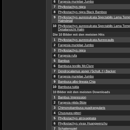
6
Fargesia murielae Jumbo
7
Phyllostachys nigra
8
Phyllostachys nigra Black Bamboo
9
Phyllostachys aureosulcata Spectabilis Lama Temp
Halmdetail
10
Phyllostachys aureosulcata Spectabilis Lama Temp
Detailansicht Halm
Die 10 Bilder mit den meisten Hits
1
Phyllostachys aureosulcata Aureocaulis
2
Fargesia murielae Jumbo
3
Phyllostachys nigra
4
Fargesia rufa
5
Bambus
6
Bambusa textilis McClure
7
Dendrocalamus asper (Schult. f.) Backer
8
Fargesia murielae Jumbo
9
Bambusa albo-lineata Chia
10
Bambusa tulda
10 Bilder mit den meisten Downloads
1
Bambus Impression
2
Fargesia nitida Blüte
3
Chimonobambusa quadrangularis
4
Chusquea pitteri
5
Phyllostachys atrovaginata
6
Phyllostachys vivax Huangwenzhu
7
Schattenspiel