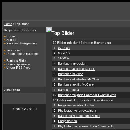
Home
/ Top Bilder
Registrierte Benutzer
Top Bilder
»
Home
»
Suchen
10 Bilder mit der höchsten Bewertung
»
Password vergessen
1
07-2008
»
Impressum
2
09-2010
»
Datenschutzerklärung
3
11-2009
»
Bambus Bilder
4
Bambus Impression
»
Bambuspflanzen
»
Unser RSS Feed
5
Bambusa albo-lineata Chia
6
Bambusa balcooa
7
Bambusa etuldoides McClure
8
Bambusa textilis McClure
9
Bambusa tulda
Zufallsbild
10
Bambusa vulgaris Schrader f.wamin Wen
10 Bilder mit den meisten Bewertungen
1
Fargesia murielae Jumbo
09.08.2026, 04:34
2
Phyllostachys atrovaginata
3
Bauen mit Bambus und Beton
4
Fargesia rufa
5
Phyllostachys aureosulcata Aureocaulis