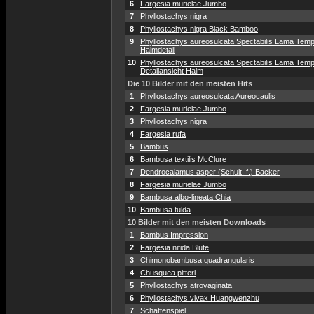
6
Fargesia murielae Jumbo
7
Phyllostachys nigra
8
Phyllostachys nigra Black Bamboo
9
Phyllostachys aureosulcata Spectabilis Lama Temp
Halmdetail
10
Phyllostachys aureosulcata Spectabilis Lama Temp
Detailansicht Halm
Die 10 Bilder mit den meisten Hits
1
Phyllostachys aureosulcata Aureocaulis
2
Fargesia murielae Jumbo
3
Phyllostachys nigra
4
Fargesia rufa
5
Bambus
6
Bambusa textilis McClure
7
Dendrocalamus asper (Schult. f.) Backer
8
Fargesia murielae Jumbo
9
Bambusa albo-lineata Chia
10
Bambusa tulda
10 Bilder mit den meisten Downloads
1
Bambus Impression
2
Fargesia nitida Blüte
3
Chimonobambusa quadrangularis
4
Chusquea pitteri
5
Phyllostachys atrovaginata
6
Phyllostachys vivax Huangwenzhu
7
Schattenspiel