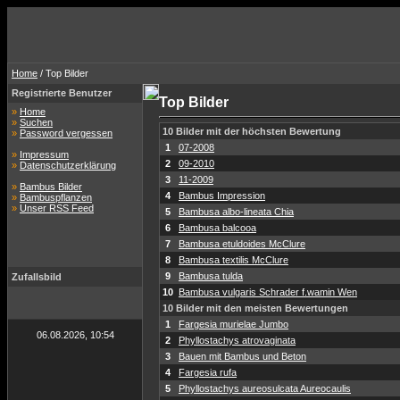
Home
/ Top Bilder
Registrierte Benutzer
Top Bilder
»
Home
»
Suchen
10 Bilder mit der höchsten Bewertung
»
Password vergessen
1
07-2008
»
Impressum
2
09-2010
»
Datenschutzerklärung
3
11-2009
»
Bambus Bilder
4
Bambus Impression
»
Bambuspflanzen
»
Unser RSS Feed
5
Bambusa albo-lineata Chia
6
Bambusa balcooa
7
Bambusa etuldoides McClure
8
Bambusa textilis McClure
9
Bambusa tulda
Zufallsbild
10
Bambusa vulgaris Schrader f.wamin Wen
10 Bilder mit den meisten Bewertungen
1
Fargesia murielae Jumbo
06.08.2026, 10:54
2
Phyllostachys atrovaginata
3
Bauen mit Bambus und Beton
4
Fargesia rufa
5
Phyllostachys aureosulcata Aureocaulis