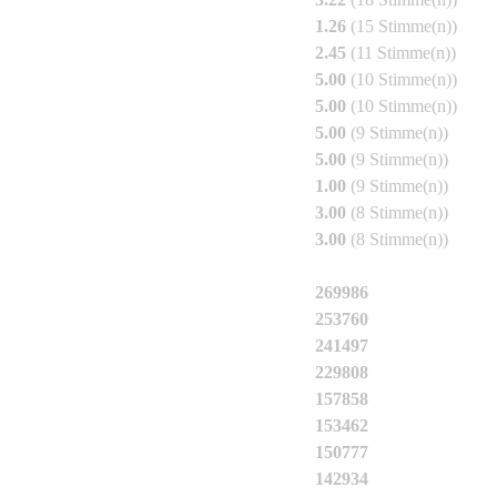
chys atrovaginata
1.26
(15 Stimme(n))
 der Architektur & Konstruktion
2.45
(11 Stimme(n))
rufa
5.00
(10 Stimme(n))
chys aureosulcata Aureocaulis
5.00
(10 Stimme(n))
murielae Jumbo
5.00
(9 Stimme(n))
chys nigra punctata
5.00
(9 Stimme(n))
chys nigra punctata
1.00
(9 Stimme(n))
chys aureosulcata Spectabilis Lama Tempel
3.00
(8 Stimme(n))
chys aureosulcata Spectabilis Lama Tempel
3.00
(8 Stimme(n))
chys aureosulcata Aureocaulis
269986
murielae Jumbo
253760
chys nigra punctata
241497
rufa
229808
ng von Bambussen
157858
153462
lamus
150777
murielae Jumbo
142934