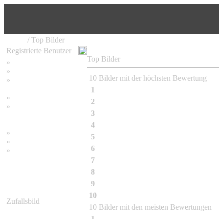
Home
/ Top Bilder
Registrierte Benutzer
Top Bilder
»
Home
»
Suchen
10 Bilder mit der höchsten Bewertung
»
Password vergessen
1
07-2008
»
Impressum
2
09-2010
»
3
11-2009
Datenschutzerklärung
4
Bambus Impression
»
Bambus Bilder
5
Bambusa albo-lineata Chia
»
Bambuspflanzen
6
Bambusa balcooa
»
Unser RSS Feed
7
Bambusa etuldoides McClure
8
Bambusa textilis McClure
9
Bambusa tulda
10
Bambusa vulgaris Schrader f.wamin 
Zufallsbild
10 Bilder mit den meisten Bewertungen
1
Fargesia murielae Jumbo