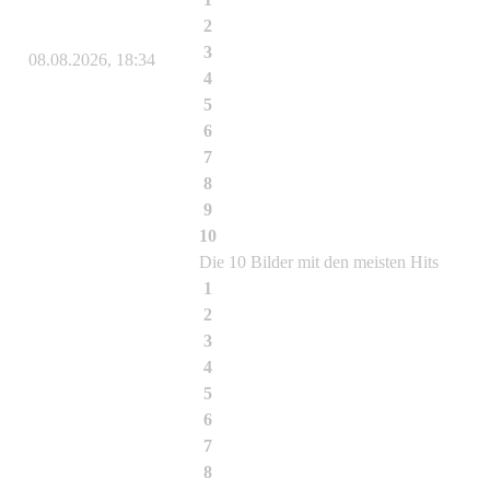
2
Phyllostachys atrovaginata
3
Bauen mit Bambus und Beton
08.08.2026, 18:34
4
Fargesia rufa
5
Phyllostachys aureosulcata Aureocauli
6
Fargesia murielae Jumbo
7
Phyllostachys nigra
8
Phyllostachys nigra Black Bamboo
9
Phyllostachys aureosulcata Spectabili
10
Phyllostachys aureosulcata Spectabil
Die 10 Bilder mit den meisten Hits
1
Phyllostachys aureosulcata Aureocauli
2
Fargesia murielae Jumbo
3
Phyllostachys nigra
4
Fargesia rufa
5
Bambus
6
Bambusa textilis McClure
7
Dendrocalamus asper (Schult. f.) Back
8
Fargesia murielae Jumbo