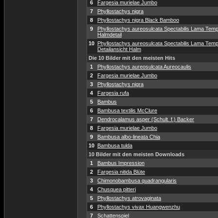
6
Fargesia murielae Jumbo
7
Phyllostachys nigra
8
Phyllostachys nigra Black Bamboo
9
Phyllostachys aureosulcata Spectabilis Lama Temp
Halmdetail
10
Phyllostachys aureosulcata Spectabilis Lama Temp
Detailansicht Halm
Die 10 Bilder mit den meisten Hits
1
Phyllostachys aureosulcata Aureocaulis
2
Fargesia murielae Jumbo
3
Phyllostachys nigra
4
Fargesia rufa
5
Bambus
6
Bambusa textilis McClure
7
Dendrocalamus asper (Schult. f.) Backer
8
Fargesia murielae Jumbo
9
Bambusa albo-lineata Chia
10
Bambusa tulda
10 Bilder mit den meisten Downloads
1
Bambus Impression
2
Fargesia nitida Blüte
3
Chimonobambusa quadrangularis
4
Chusquea pitteri
5
Phyllostachys atrovaginata
6
Phyllostachys vivax Huangwenzhu
7
Schattenspiel