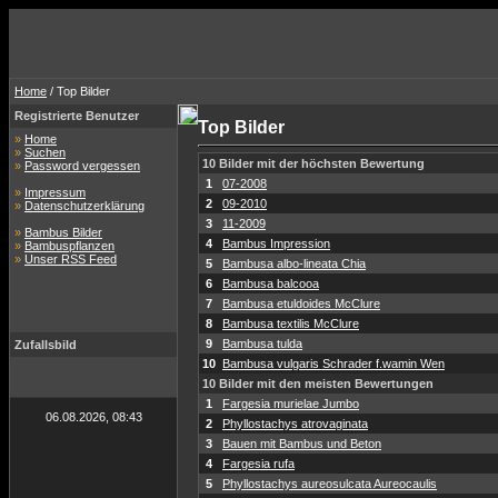
Home
/ Top Bilder
Registrierte Benutzer
Top Bilder
»
Home
»
Suchen
10 Bilder mit der höchsten Bewertung
»
Password vergessen
1
07-2008
»
Impressum
2
09-2010
»
Datenschutzerklärung
3
11-2009
»
Bambus Bilder
4
Bambus Impression
»
Bambuspflanzen
»
Unser RSS Feed
5
Bambusa albo-lineata Chia
6
Bambusa balcooa
7
Bambusa etuldoides McClure
8
Bambusa textilis McClure
9
Bambusa tulda
Zufallsbild
10
Bambusa vulgaris Schrader f.wamin Wen
10 Bilder mit den meisten Bewertungen
1
Fargesia murielae Jumbo
06.08.2026, 08:43
2
Phyllostachys atrovaginata
3
Bauen mit Bambus und Beton
4
Fargesia rufa
5
Phyllostachys aureosulcata Aureocaulis