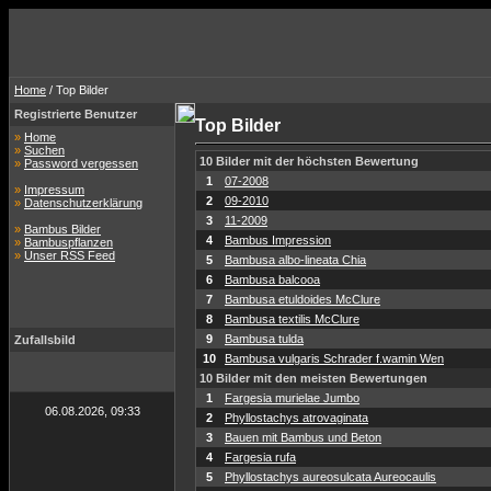
Home
/ Top Bilder
Registrierte Benutzer
Top Bilder
»
Home
»
Suchen
10 Bilder mit der höchsten Bewertung
»
Password vergessen
1
07-2008
»
Impressum
2
09-2010
»
Datenschutzerklärung
3
11-2009
»
Bambus Bilder
4
Bambus Impression
»
Bambuspflanzen
»
Unser RSS Feed
5
Bambusa albo-lineata Chia
6
Bambusa balcooa
7
Bambusa etuldoides McClure
8
Bambusa textilis McClure
9
Bambusa tulda
Zufallsbild
10
Bambusa vulgaris Schrader f.wamin Wen
10 Bilder mit den meisten Bewertungen
1
Fargesia murielae Jumbo
06.08.2026, 09:33
2
Phyllostachys atrovaginata
3
Bauen mit Bambus und Beton
4
Fargesia rufa
5
Phyllostachys aureosulcata Aureocaulis