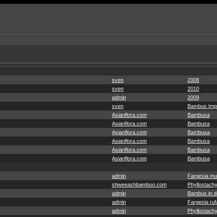
sven
2008
sven
2010
admin
2009
sven
Bambus Imp
Asianflora.com
Bambusa
Asianflora.com
Bambusa
Asianflora.com
Bambusa
Asianflora.com
Bambusa
Asianflora.com
Bambusa
Asianflora.com
Bambusa
admin
Fargesia mu
shweeashbamboo.com
Phyllostachy
admin
Bambus in de
admin
Fargesia ruf
admin
Phyllostachy