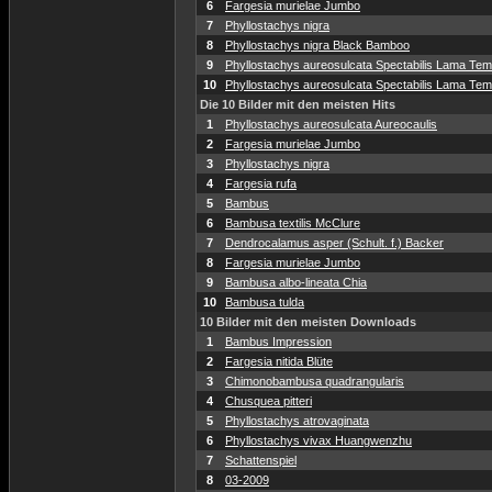
6
Fargesia murielae Jumbo
7
Phyllostachys nigra
8
Phyllostachys nigra Black Bamboo
9
Phyllostachys aureosulcata Spectabilis Lama Temp
10
Phyllostachys aureosulcata Spectabilis Lama Temp
Die 10 Bilder mit den meisten Hits
1
Phyllostachys aureosulcata Aureocaulis
2
Fargesia murielae Jumbo
3
Phyllostachys nigra
4
Fargesia rufa
5
Bambus
6
Bambusa textilis McClure
7
Dendrocalamus asper (Schult. f.) Backer
8
Fargesia murielae Jumbo
9
Bambusa albo-lineata Chia
10
Bambusa tulda
10 Bilder mit den meisten Downloads
1
Bambus Impression
2
Fargesia nitida Blüte
3
Chimonobambusa quadrangularis
4
Chusquea pitteri
5
Phyllostachys atrovaginata
6
Phyllostachys vivax Huangwenzhu
7
Schattenspiel
8
03-2009