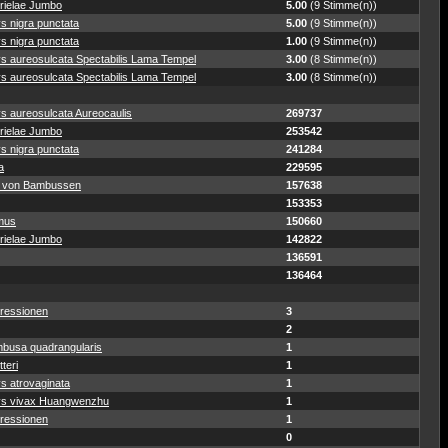
rielae Jumbo
5.00
(9 Stimme(n))
s nigra punctata
5.00
(9 Stimme(n))
s nigra punctata
1.00
(9 Stimme(n))
ys aureosulcata Spectabilis Lama Tempel
3.00
(8 Stimme(n))
ys aureosulcata Spectabilis Lama Tempel
3.00
(8 Stimme(n))
s aureosulcata Aureocaulis
269737
rielae Jumbo
253542
s nigra punctata
241284
a
229595
 von Bambussen
157638
153353
mus
150660
rielae Jumbo
142822
136591
136464
ressionen
3
2
busa quadrangularis
1
teri
1
s atrovaginata
1
ys vivax Huangwenzhu
1
ressionen
1
0