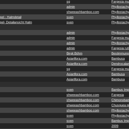
sg
Fargesia mu
admin
Phyllostachy
shweeashbamboo.com
Phyllostachy
el - Halmdetail
sven
Phyllostach
el- Detailansicht Halm
sven
Phyllostach
admin
Phyllostachy
admin
Fargesia mu
admin
Phyllostachy
admin
Fargesia ruf
Birgit Böhm
Bestimmung
Asianflora.com
Bambusa
Asianflora.com
Dendrocala
sg
Fargesia mu
Asianflora.com
Bambusa
Asianflora.com
Bambusa
sven
Bambus Imp
shweeashbamboo.com
Fargesia
shweeashbamboo.com
Chimonobam
shweeashbamboo.com
Chusquea pit
shweeashbamboo.com
Phyllostachy
sven
Phyllostach
sven
Bambus Imp
sven
2009