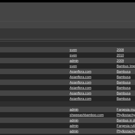
sven
2008
sven
2010
admin
2009
sven
Bambus Imp
Asianflora.com
Bambusa
Asianflora.com
Bambusa
Asianflora.com
Bambusa
Asianflora.com
Bambusa
Asianflora.com
Bambusa
Asianflora.com
Bambusa
admin
Fargesia mu
shweeashbamboo.com
Phyllostachy
admin
Bambus in de
admin
Fargesia ruf
admin
Phyllostachy