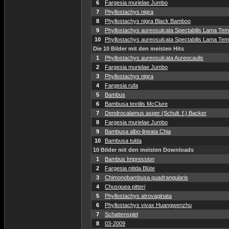
6
Fargesia murielae Jumbo
7
Phyllostachys nigra
8
Phyllostachys nigra Black Bamboo
9
Phyllostachys aureosulcata Spectabilis Lama Temp
10
Phyllostachys aureosulcata Spectabilis Lama Temp
Die 10 Bilder mit den meisten Hits
1
Phyllostachys aureosulcata Aureocaulis
2
Fargesia murielae Jumbo
3
Phyllostachys nigra
4
Fargesia rufa
5
Bambus
6
Bambusa textilis McClure
7
Dendrocalamus asper (Schult. f.) Backer
8
Fargesia murielae Jumbo
9
Bambusa albo-lineata Chia
10
Bambusa tulda
10 Bilder mit den meisten Downloads
1
Bambus Impression
2
Fargesia nitida Blüte
3
Chimonobambusa quadrangularis
4
Chusquea pitteri
5
Phyllostachys atrovaginata
6
Phyllostachys vivax Huangwenzhu
7
Schattenspiel
8
03-2009