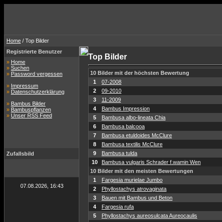
Home
/ Top Bilder
Registrierte Benutzer
Top Bilder
»
Home
»
Suchen
10 Bilder mit der höchsten Bewertung
»
Password vergessen
1
07-2008
»
Impressum
2
09-2010
»
Datenschutzerklärung
3
11-2009
»
Bambus Bilder
4
Bambus Impression
»
Bambuspflanzen
»
Unser RSS Feed
5
Bambusa albo-lineata Chia
6
Bambusa balcooa
7
Bambusa etuldoides McClure
8
Bambusa textilis McClure
9
Bambusa tulda
Zufallsbild
10
Bambusa vulgaris Schrader f.wamin Wen
10 Bilder mit den meisten Bewertungen
1
Fargesia murielae Jumbo
07.08.2026, 16:43
2
Phyllostachys atrovaginata
3
Bauen mit Bambus und Beton
4
Fargesia rufa
5
Phyllostachys aureosulcata Aureocaulis