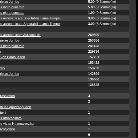
rielae Jumbo
5.00
(9 Stimme(n))
s nigra punctata
5.00
(9 Stimme(n))
s nigra punctata
1.00
(9 Stimme(n))
ys aureosulcata Spectabilis Lama Tempel
3.00
(8 Stimme(n))
ys aureosulcata Spectabilis Lama Tempel
3.00
(8 Stimme(n))
s aureosulcata Aureocaulis
269899
rielae Jumbo
253686
s nigra punctata
241428
a
229736
 von Bambussen
157791
153422
mus
150730
rielae Jumbo
142899
136660
136545
ressionen
3
2
busa quadrangularis
1
teri
1
s atrovaginata
1
ys vivax Huangwenzhu
1
ressionen
1
0