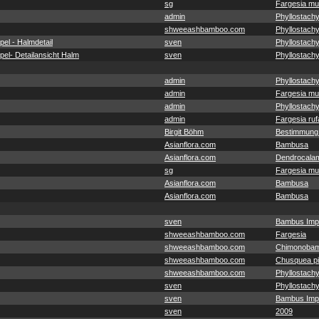
sg
Fargesia mu
admin
Phyllostachy
shweeashbamboo.com
Phyllostachy
el - Halmdetail
sven
Phyllostach
el- Detailansicht Halm
sven
Phyllostach
admin
Phyllostachy
admin
Fargesia mu
admin
Phyllostachy
admin
Fargesia ruf
Birgit Böhm
Bestimmung
Asianflora.com
Bambusa
Asianflora.com
Dendrocala
sg
Fargesia mu
Asianflora.com
Bambusa
Asianflora.com
Bambusa
sven
Bambus Imp
shweeashbamboo.com
Fargesia
shweeashbamboo.com
Chimonobam
shweeashbamboo.com
Chusquea pit
shweeashbamboo.com
Phyllostachy
sven
Phyllostach
sven
Bambus Imp
sven
2009