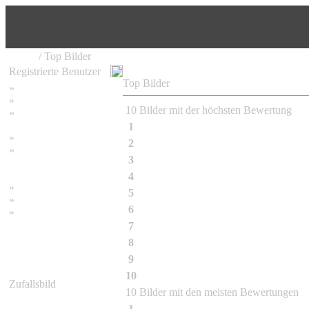
Home
/ Top Bilder
Registrierte Benutzer
Top Bilder
»
Home
»
Suchen
10 Bilder mit der höchsten Bewertung
»
Password vergessen
1
07-2008
»
Impressum
2
09-2010
»
3
11-2009
Datenschutzerklärung
4
Bambus Impression
»
Bambus Bilder
5
Bambusa albo-lineata Chia
»
Bambuspflanzen
6
Bambusa balcooa
»
Unser RSS Feed
7
Bambusa etuldoides McClure
8
Bambusa textilis McClure
9
Bambusa tulda
10
Bambusa vulgaris Schrader f.wamin 
Zufallsbild
10 Bilder mit den meisten Bewertungen
1
Fargesia murielae Jumbo