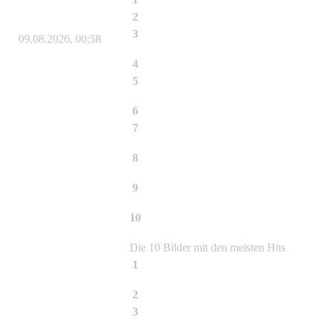
2
Phyllostachys atrovaginata
3
Bauen mit Bambus und Beton
09.08.2026, 00:58
4
Fargesia rufa
5
Phyllostachys aureosulcata Aureocauli
6
Fargesia murielae Jumbo
7
Phyllostachys nigra
8
Phyllostachys nigra Black Bamboo
9
Phyllostachys aureosulcata Spectabilis
Lama Tempel - Halmdetail
10
Phyllostachys aureosulcata Spectabilis
Lama Tempel- Detailansicht Halm
Die 10 Bilder mit den meisten Hits
1
Phyllostachys aureosulcata Aureocauli
2
Fargesia murielae Jumbo
3
Phyllostachys nigra