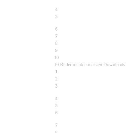
4
Fargesia rufa
5
Bambus
6
Bambusa textilis McClure
7
Dendrocalamus asper (Schult. f.) Back
8
Fargesia murielae Jumbo
9
Bambusa albo-lineata Chia
10
Bambusa tulda
10 Bilder mit den meisten Downloads
1
Bambus Impression
2
Fargesia nitida Blüte
3
Chimonobambusa quadrangularis
4
Chusquea pitteri
5
Phyllostachys atrovaginata
6
Phyllostachys vivax Huangwenzhu
7
Schattenspiel
8
03-2009