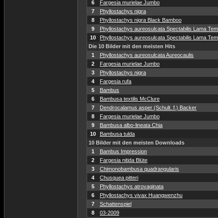
6
Fargesia murielae Jumbo
7
Phyllostachys nigra
8
Phyllostachys nigra Black Bamboo
9
Phyllostachys aureosulcata Spectabilis Lama Temp
10
Phyllostachys aureosulcata Spectabilis Lama Temp
Die 10 Bilder mit den meisten Hits
1
Phyllostachys aureosulcata Aureocaulis
2
Fargesia murielae Jumbo
3
Phyllostachys nigra
4
Fargesia rufa
5
Bambus
6
Bambusa textilis McClure
7
Dendrocalamus asper (Schult. f.) Backer
8
Fargesia murielae Jumbo
9
Bambusa albo-lineata Chia
10
Bambusa tulda
10 Bilder mit den meisten Downloads
1
Bambus Impression
2
Fargesia nitida Blüte
3
Chimonobambusa quadrangularis
4
Chusquea pitteri
5
Phyllostachys atrovaginata
6
Phyllostachys vivax Huangwenzhu
7
Schattenspiel
8
03-2009