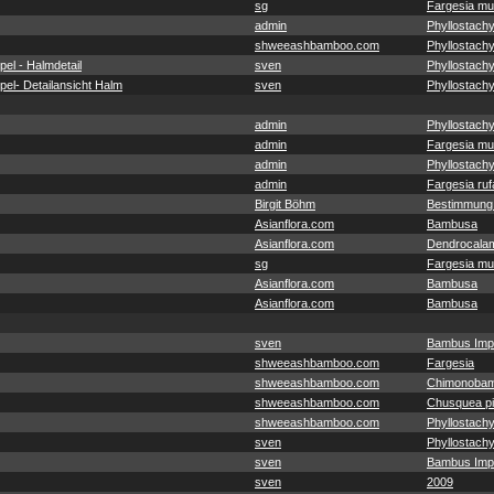
sg
Fargesia mu
admin
Phyllostachy
shweeashbamboo.com
Phyllostachy
el - Halmdetail
sven
Phyllostach
el- Detailansicht Halm
sven
Phyllostach
admin
Phyllostachy
admin
Fargesia mu
admin
Phyllostachy
admin
Fargesia ruf
Birgit Böhm
Bestimmung
Asianflora.com
Bambusa
Asianflora.com
Dendrocala
sg
Fargesia mu
Asianflora.com
Bambusa
Asianflora.com
Bambusa
sven
Bambus Imp
shweeashbamboo.com
Fargesia
shweeashbamboo.com
Chimonobam
shweeashbamboo.com
Chusquea pit
shweeashbamboo.com
Phyllostachy
sven
Phyllostach
sven
Bambus Imp
sven
2009