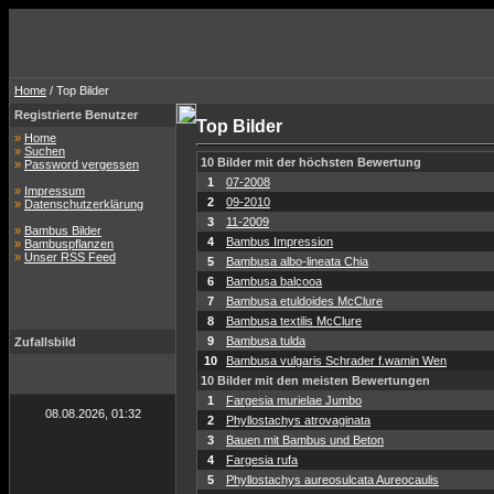
Home
/ Top Bilder
Registrierte Benutzer
Top Bilder
»
Home
»
Suchen
10 Bilder mit der höchsten Bewertung
»
Password vergessen
1
07-2008
»
Impressum
2
09-2010
»
Datenschutzerklärung
3
11-2009
»
Bambus Bilder
4
Bambus Impression
»
Bambuspflanzen
»
Unser RSS Feed
5
Bambusa albo-lineata Chia
6
Bambusa balcooa
7
Bambusa etuldoides McClure
8
Bambusa textilis McClure
9
Bambusa tulda
Zufallsbild
10
Bambusa vulgaris Schrader f.wamin Wen
10 Bilder mit den meisten Bewertungen
1
Fargesia murielae Jumbo
08.08.2026, 01:32
2
Phyllostachys atrovaginata
3
Bauen mit Bambus und Beton
4
Fargesia rufa
5
Phyllostachys aureosulcata Aureocaulis