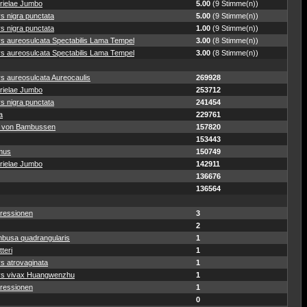
rielae Jumbo
5.00
(9 Stimme(n))
s nigra punctata
5.00
(9 Stimme(n))
s nigra punctata
1.00
(9 Stimme(n))
ys aureosulcata Spectabilis Lama Tempel
3.00
(8 Stimme(n))
ys aureosulcata Spectabilis Lama Tempel
3.00
(8 Stimme(n))
s aureosulcata Aureocaulis
269928
rielae Jumbo
253712
s nigra punctata
241454
a
229761
 von Bambussen
157820
153443
mus
150749
rielae Jumbo
142911
136676
136564
ressionen
3
2
busa quadrangularis
1
teri
1
s atrovaginata
1
ys vivax Huangwenzhu
1
ressionen
1
0