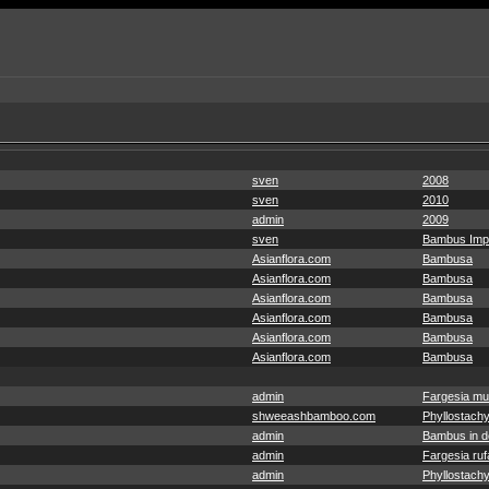
sven
2008
sven
2010
admin
2009
sven
Bambus Imp
Asianflora.com
Bambusa
Asianflora.com
Bambusa
Asianflora.com
Bambusa
Asianflora.com
Bambusa
Asianflora.com
Bambusa
Asianflora.com
Bambusa
admin
Fargesia mu
shweeashbamboo.com
Phyllostachy
admin
Bambus in de
admin
Fargesia ruf
admin
Phyllostachy