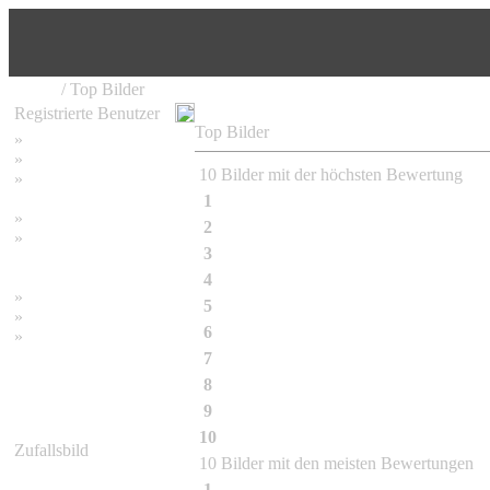
Home
/ Top Bilder
Registrierte Benutzer
Top Bilder
»
Home
»
Suchen
10 Bilder mit der höchsten Bewertung
»
Password vergessen
1
07-2008
»
Impressum
2
09-2010
»
3
11-2009
Datenschutzerklärung
4
Bambus Impression
»
Bambus Bilder
5
Bambusa albo-lineata Chia
»
Bambuspflanzen
6
Bambusa balcooa
»
Unser RSS Feed
7
Bambusa etuldoides McClure
8
Bambusa textilis McClure
9
Bambusa tulda
10
Bambusa vulgaris Schrader f.wamin 
Zufallsbild
10 Bilder mit den meisten Bewertungen
1
Fargesia murielae Jumbo