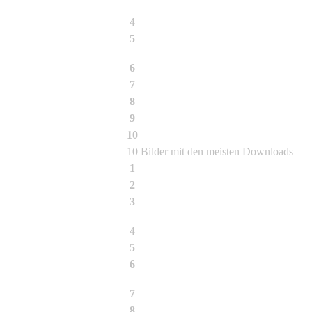
4
Fargesia rufa
5
Bambus
6
Bambusa textilis McClure
7
Dendrocalamus asper (Schult. f.) Back
8
Fargesia murielae Jumbo
9
Bambusa albo-lineata Chia
10
Bambusa tulda
10 Bilder mit den meisten Downloads
1
Bambus Impression
2
Fargesia nitida Blüte
3
Chimonobambusa quadrangularis
4
Chusquea pitteri
5
Phyllostachys atrovaginata
6
Phyllostachys vivax Huangwenzhu
7
Schattenspiel
8
03-2009