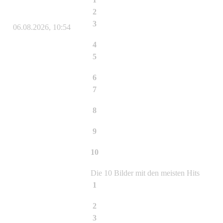
2
Phyllostachys atrovaginata
3
Bauen mit Bambus und Beton
06.08.2026, 10:54
4
Fargesia rufa
5
Phyllostachys aureosulcata Aureocauli
6
Fargesia murielae Jumbo
7
Phyllostachys nigra
8
Phyllostachys nigra Black Bamboo
9
Phyllostachys aureosulcata Spectabilis
Lama Tempel - Halmdetail
10
Phyllostachys aureosulcata Spectabilis
Lama Tempel- Detailansicht Halm
Die 10 Bilder mit den meisten Hits
1
Phyllostachys aureosulcata Aureocauli
2
Fargesia murielae Jumbo
3
Phyllostachys nigra