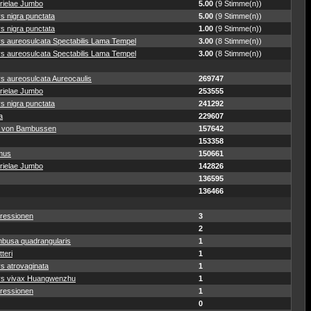
rielae Jumbo
5.00
(9 Stimme(n))
s nigra punctata
5.00
(9 Stimme(n))
s nigra punctata
1.00
(9 Stimme(n))
ys aureosulcata Spectabilis Lama Tempel
3.00
(8 Stimme(n))
ys aureosulcata Spectabilis Lama Tempel
3.00
(8 Stimme(n))
s aureosulcata Aureocaulis
269747
rielae Jumbo
253555
s nigra punctata
241292
a
229607
 von Bambussen
157642
153358
mus
150661
rielae Jumbo
142826
136595
136466
ressionen
3
2
busa quadrangularis
1
teri
1
s atrovaginata
1
ys vivax Huangwenzhu
1
ressionen
1
0