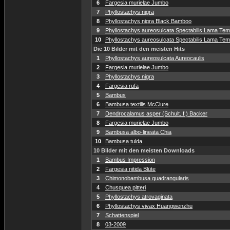
6
Fargesia murielae Jumbo
7
Phyllostachys nigra
8
Phyllostachys nigra Black Bamboo
9
Phyllostachys aureosulcata Spectabilis Lama Temp
10
Phyllostachys aureosulcata Spectabilis Lama Temp
Die 10 Bilder mit den meisten Hits
1
Phyllostachys aureosulcata Aureocaulis
2
Fargesia murielae Jumbo
3
Phyllostachys nigra
4
Fargesia rufa
5
Bambus
6
Bambusa textilis McClure
7
Dendrocalamus asper (Schult. f.) Backer
8
Fargesia murielae Jumbo
9
Bambusa albo-lineata Chia
10
Bambusa tulda
10 Bilder mit den meisten Downloads
1
Bambus Impression
2
Fargesia nitida Blüte
3
Chimonobambusa quadrangularis
4
Chusquea pitteri
5
Phyllostachys atrovaginata
6
Phyllostachys vivax Huangwenzhu
7
Schattenspiel
8
03-2009