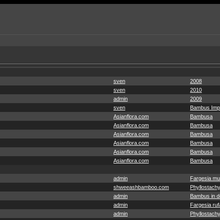
sven
2008
sven
2010
admin
2009
sven
Bambus Imp
Asianflora.com
Bambusa
Asianflora.com
Bambusa
Asianflora.com
Bambusa
Asianflora.com
Bambusa
Asianflora.com
Bambusa
Asianflora.com
Bambusa
admin
Fargesia mu
shweeashbamboo.com
Phyllostachy
admin
Bambus in de
admin
Fargesia ruf
admin
Phyllostachy