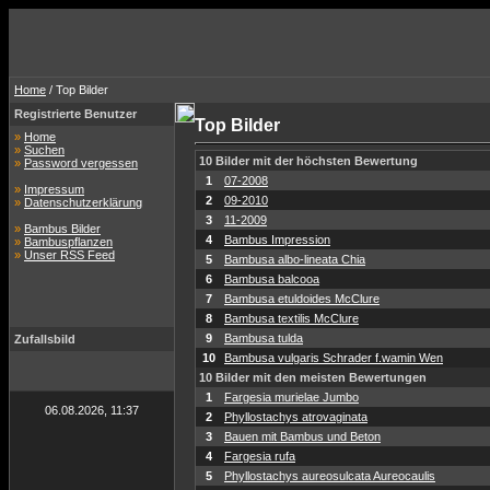
Home
/ Top Bilder
Registrierte Benutzer
Top Bilder
»
Home
»
Suchen
10 Bilder mit der höchsten Bewertung
»
Password vergessen
1
07-2008
»
Impressum
2
09-2010
»
Datenschutzerklärung
3
11-2009
»
Bambus Bilder
4
Bambus Impression
»
Bambuspflanzen
»
Unser RSS Feed
5
Bambusa albo-lineata Chia
6
Bambusa balcooa
7
Bambusa etuldoides McClure
8
Bambusa textilis McClure
9
Bambusa tulda
Zufallsbild
10
Bambusa vulgaris Schrader f.wamin Wen
10 Bilder mit den meisten Bewertungen
1
Fargesia murielae Jumbo
06.08.2026, 11:37
2
Phyllostachys atrovaginata
3
Bauen mit Bambus und Beton
4
Fargesia rufa
5
Phyllostachys aureosulcata Aureocaulis