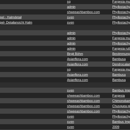
sg
Fargesia mu
admin
Phyllostachy
shweeashbamboo.com
Phyllostachy
el - Halmdetail
sven
Phyllostach
el- Detailansicht Halm
sven
Phyllostach
admin
Phyllostachy
admin
Fargesia mu
admin
Phyllostachy
admin
Fargesia ruf
Birgit Böhm
Bestimmung
Asianflora.com
Bambusa
Asianflora.com
Dendrocala
sg
Fargesia mu
Asianflora.com
Bambusa
Asianflora.com
Bambusa
sven
Bambus Imp
shweeashbamboo.com
Fargesia
shweeashbamboo.com
Chimonobam
shweeashbamboo.com
Chusquea pit
shweeashbamboo.com
Phyllostachy
sven
Phyllostach
sven
Bambus Imp
sven
2009