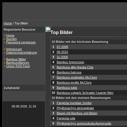
Home
/ Top Bilder
Registrierte Benutzer
Top Bilder
»
Home
»
Suchen
10 Bilder mit der höchsten Bewertung
»
Password vergessen
1
07-2008
»
Impressum
2
09-2010
»
Datenschutzerklärung
3
11-2009
»
Bambus Bilder
4
Bambus Impression
»
Bambuspflanzen
»
Unser RSS Feed
5
Bambusa albo-lineata Chia
6
Bambusa balcooa
7
Bambusa etuldoides McClure
8
Bambusa textilis McClure
9
Bambusa tulda
Zufallsbild
10
Bambusa vulgaris Schrader f.wamin Wen
10 Bilder mit den meisten Bewertungen
1
Fargesia murielae Jumbo
09.08.2026, 11:18
2
Phyllostachys atrovaginata
3
Bauen mit Bambus und Beton
4
Fargesia rufa
5
Phyllostachys aureosulcata Aureocaulis