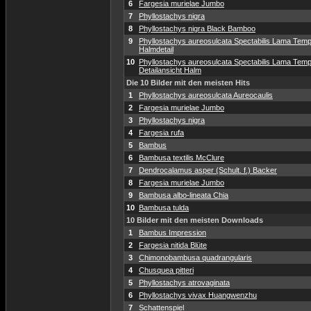
6
Fargesia murielae Jumbo
7
Phyllostachys nigra
8
Phyllostachys nigra Black Bamboo
9
Phyllostachys aureosulcata Spectabilis Lama Temp
Halmdetail
10
Phyllostachys aureosulcata Spectabilis Lama Temp
Detailansicht Halm
Die 10 Bilder mit den meisten Hits
1
Phyllostachys aureosulcata Aureocaulis
2
Fargesia murielae Jumbo
3
Phyllostachys nigra
4
Fargesia rufa
5
Bambus
6
Bambusa textilis McClure
7
Dendrocalamus asper (Schult. f.) Backer
8
Fargesia murielae Jumbo
9
Bambusa albo-lineata Chia
10
Bambusa tulda
10 Bilder mit den meisten Downloads
1
Bambus Impression
2
Fargesia nitida Blüte
3
Chimonobambusa quadrangularis
4
Chusquea pitteri
5
Phyllostachys atrovaginata
6
Phyllostachys vivax Huangwenzhu
7
Schattenspiel