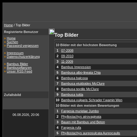
Home
/ Top Bilder
Registrierte Benutzer
Top Bilder
»
Home
»
Suchen
10 Bilder mit der höchsten Bewertung
»
Password vergessen
1
07-2008
»
Impressum
2
09-2010
»
Datenschutzerklärung
3
11-2009
»
Bambus Bilder
4
Bambus Impression
»
Bambuspflanzen
»
Unser RSS Feed
5
Bambusa albo-lineata Chia
6
Bambusa balcooa
7
Bambusa etuldoides McClure
8
Bambusa textilis McClure
9
Bambusa tulda
Zufallsbild
10
Bambusa vulgaris Schrader f.wamin Wen
10 Bilder mit den meisten Bewertungen
1
Fargesia murielae Jumbo
06.08.2026, 20:06
2
Phyllostachys atrovaginata
3
Bauen mit Bambus und Beton
4
Fargesia rufa
5
Phyllostachys aureosulcata Aureocaulis