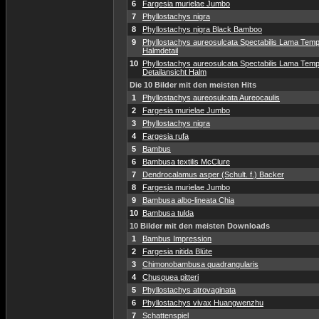
6
Fargesia murielae Jumbo
7
Phyllostachys nigra
8
Phyllostachys nigra Black Bamboo
9
Phyllostachys aureosulcata Spectabilis Lama Temp
Halmdetail
10
Phyllostachys aureosulcata Spectabilis Lama Temp
Detailansicht Halm
Die 10 Bilder mit den meisten Hits
1
Phyllostachys aureosulcata Aureocaulis
2
Fargesia murielae Jumbo
3
Phyllostachys nigra
4
Fargesia rufa
5
Bambus
6
Bambusa textilis McClure
7
Dendrocalamus asper (Schult. f.) Backer
8
Fargesia murielae Jumbo
9
Bambusa albo-lineata Chia
10
Bambusa tulda
10 Bilder mit den meisten Downloads
1
Bambus Impression
2
Fargesia nitida Blüte
3
Chimonobambusa quadrangularis
4
Chusquea pitteri
5
Phyllostachys atrovaginata
6
Phyllostachys vivax Huangwenzhu
7
Schattenspiel