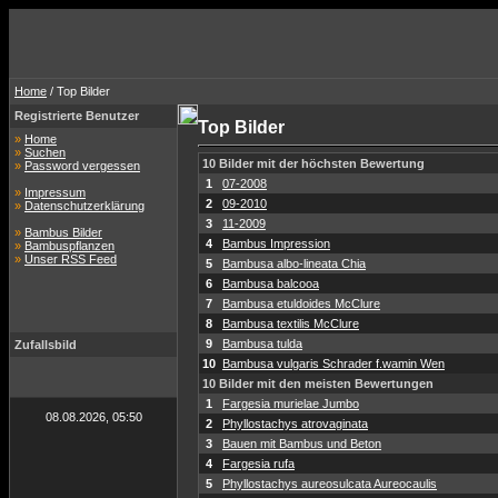
Home
/ Top Bilder
Registrierte Benutzer
Top Bilder
»
Home
»
Suchen
10 Bilder mit der höchsten Bewertung
»
Password vergessen
1
07-2008
»
Impressum
2
09-2010
»
Datenschutzerklärung
3
11-2009
»
Bambus Bilder
4
Bambus Impression
»
Bambuspflanzen
»
Unser RSS Feed
5
Bambusa albo-lineata Chia
6
Bambusa balcooa
7
Bambusa etuldoides McClure
8
Bambusa textilis McClure
9
Bambusa tulda
Zufallsbild
10
Bambusa vulgaris Schrader f.wamin Wen
10 Bilder mit den meisten Bewertungen
1
Fargesia murielae Jumbo
08.08.2026, 05:50
2
Phyllostachys atrovaginata
3
Bauen mit Bambus und Beton
4
Fargesia rufa
5
Phyllostachys aureosulcata Aureocaulis