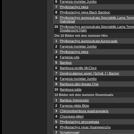
6
Fargesia murielae Jumbo
7
Phyllostachys nigra
8
Phyllostachys nigra Black Bamboo
9
Phyllostachys aureosulcata Spectabilis Lama Temp
Halmdetail
10
Phyllostachys aureosulcata Spectabilis Lama Temp
Detailansicht Halm
Die 10 Bilder mit den meisten Hits
1
Phyllostachys aureosulcata Aureocaulis
2
Fargesia murielae Jumbo
3
Phyllostachys nigra
4
Fargesia rufa
5
Bambus
6
Bambusa textilis McClure
7
Dendrocalamus asper (Schult. f.) Backer
8
Fargesia murielae Jumbo
9
Bambusa albo-lineata Chia
10
Bambusa tulda
10 Bilder mit den meisten Downloads
1
Bambus Impression
2
Fargesia nitida Blüte
3
Chimonobambusa quadrangularis
4
Chusquea pitteri
5
Phyllostachys atrovaginata
6
Phyllostachys vivax Huangwenzhu
7
Schattenspiel