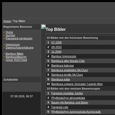
Home
/ Top Bilder
Registrierte Benutzer
Top Bilder
»
Home
»
Suchen
10 Bilder mit der höchsten Bewertung
»
Password vergessen
1
07-2008
»
Impressum
2
09-2010
»
Datenschutzerklärung
3
11-2009
»
Bambus Bilder
4
Bambus Impression
»
Bambuspflanzen
»
Unser RSS Feed
5
Bambusa albo-lineata Chia
6
Bambusa balcooa
7
Bambusa etuldoides McClure
8
Bambusa textilis McClure
9
Bambusa tulda
Zufallsbild
10
Bambusa vulgaris Schrader f.wamin Wen
10 Bilder mit den meisten Bewertungen
1
Fargesia murielae Jumbo
07.08.2026, 06:37
2
Phyllostachys atrovaginata
3
Bauen mit Bambus und Beton
4
Fargesia rufa
5
Phyllostachys aureosulcata Aureocaulis