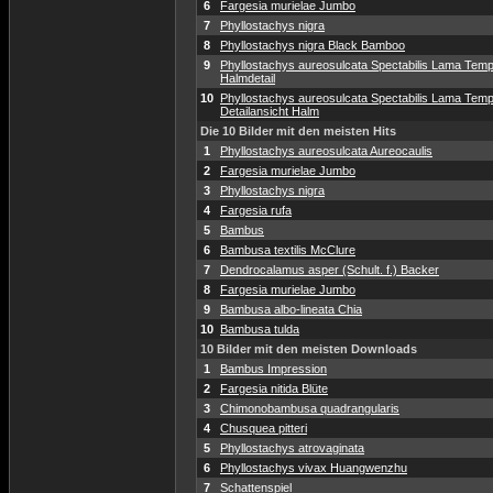
6
Fargesia murielae Jumbo
7
Phyllostachys nigra
8
Phyllostachys nigra Black Bamboo
9
Phyllostachys aureosulcata Spectabilis Lama Temp
Halmdetail
10
Phyllostachys aureosulcata Spectabilis Lama Temp
Detailansicht Halm
Die 10 Bilder mit den meisten Hits
1
Phyllostachys aureosulcata Aureocaulis
2
Fargesia murielae Jumbo
3
Phyllostachys nigra
4
Fargesia rufa
5
Bambus
6
Bambusa textilis McClure
7
Dendrocalamus asper (Schult. f.) Backer
8
Fargesia murielae Jumbo
9
Bambusa albo-lineata Chia
10
Bambusa tulda
10 Bilder mit den meisten Downloads
1
Bambus Impression
2
Fargesia nitida Blüte
3
Chimonobambusa quadrangularis
4
Chusquea pitteri
5
Phyllostachys atrovaginata
6
Phyllostachys vivax Huangwenzhu
7
Schattenspiel