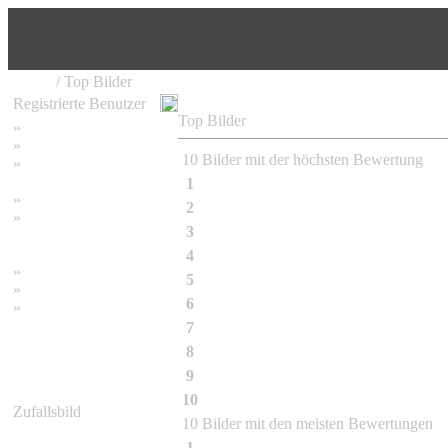
Home
/ Top Bilder
Registrierte Benutzer
Top Bilder
»
Home
»
Suchen
10 Bilder mit der höchsten Bewertung
»
Password vergessen
1
07-2008
»
Impressum
2
09-2010
»
3
11-2009
Datenschutzerklärung
4
Bambus Impression
»
Bambus Bilder
5
Bambusa albo-lineata Chia
»
Bambuspflanzen
6
Bambusa balcooa
»
Unser RSS Feed
7
Bambusa etuldoides McClure
8
Bambusa textilis McClure
9
Bambusa tulda
10
Bambusa vulgaris Schrader f.wamin 
Zufallsbild
10 Bilder mit den meisten Bewertungen
1
Fargesia murielae Jumbo