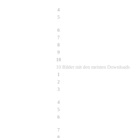
4
Fargesia rufa
5
Bambus
6
Bambusa textilis McClure
7
Dendrocalamus asper (Schult. f.) Back
8
Fargesia murielae Jumbo
9
Bambusa albo-lineata Chia
10
Bambusa tulda
10 Bilder mit den meisten Downloads
1
Bambus Impression
2
Fargesia nitida Blüte
3
Chimonobambusa quadrangularis
4
Chusquea pitteri
5
Phyllostachys atrovaginata
6
Phyllostachys vivax Huangwenzhu
7
Schattenspiel
8
03-2009