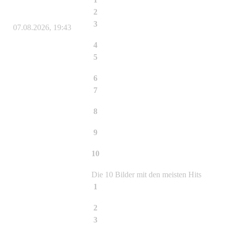
2
Phyllostachys atrovaginata
3
Bauen mit Bambus und Beton
07.08.2026, 19:43
4
Fargesia rufa
5
Phyllostachys aureosulcata Aureocauli
6
Fargesia murielae Jumbo
7
Phyllostachys nigra
8
Phyllostachys nigra Black Bamboo
9
Phyllostachys aureosulcata Spectabilis
Lama Tempel - Halmdetail
10
Phyllostachys aureosulcata Spectabilis
Lama Tempel- Detailansicht Halm
Die 10 Bilder mit den meisten Hits
1
Phyllostachys aureosulcata Aureocauli
2
Fargesia murielae Jumbo
3
Phyllostachys nigra