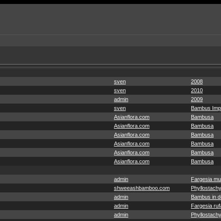
sven
2008
sven
2010
admin
2009
sven
Bambus Imp
Asianflora.com
Bambusa
Asianflora.com
Bambusa
Asianflora.com
Bambusa
Asianflora.com
Bambusa
Asianflora.com
Bambusa
Asianflora.com
Bambusa
admin
Fargesia mu
shweeashbamboo.com
Phyllostachy
admin
Bambus in de
admin
Fargesia ruf
admin
Phyllostachy