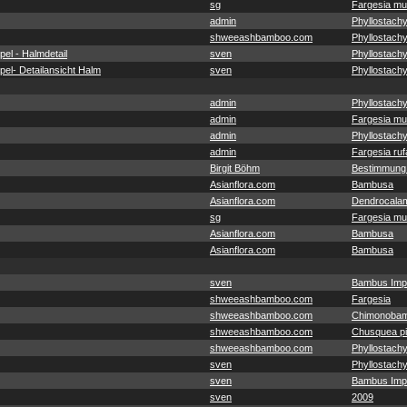
sg
Fargesia mu
admin
Phyllostachy
shweeashbamboo.com
Phyllostachy
el - Halmdetail
sven
Phyllostach
el- Detailansicht Halm
sven
Phyllostach
admin
Phyllostachy
admin
Fargesia mu
admin
Phyllostachy
admin
Fargesia ruf
Birgit Böhm
Bestimmung
Asianflora.com
Bambusa
Asianflora.com
Dendrocala
sg
Fargesia mu
Asianflora.com
Bambusa
Asianflora.com
Bambusa
sven
Bambus Imp
shweeashbamboo.com
Fargesia
shweeashbamboo.com
Chimonobam
shweeashbamboo.com
Chusquea pit
shweeashbamboo.com
Phyllostachy
sven
Phyllostach
sven
Bambus Imp
sven
2009