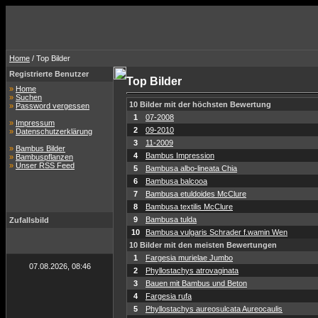
Home
/ Top Bilder
Registrierte Benutzer
Top Bilder
»
Home
»
Suchen
10 Bilder mit der höchsten Bewertung
»
Password vergessen
1
07-2008
»
Impressum
2
09-2010
»
Datenschutzerklärung
3
11-2009
»
Bambus Bilder
4
Bambus Impression
»
Bambuspflanzen
»
Unser RSS Feed
5
Bambusa albo-lineata Chia
6
Bambusa balcooa
7
Bambusa etuldoides McClure
8
Bambusa textilis McClure
9
Bambusa tulda
Zufallsbild
10
Bambusa vulgaris Schrader f.wamin Wen
10 Bilder mit den meisten Bewertungen
1
Fargesia murielae Jumbo
07.08.2026, 08:46
2
Phyllostachys atrovaginata
3
Bauen mit Bambus und Beton
4
Fargesia rufa
5
Phyllostachys aureosulcata Aureocaulis