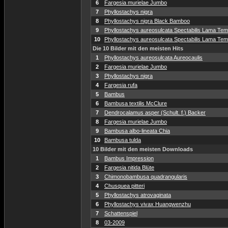
6
Fargesia murielae Jumbo
7
Phyllostachys nigra
8
Phyllostachys nigra Black Bamboo
9
Phyllostachys aureosulcata Spectabilis Lama Temp
10
Phyllostachys aureosulcata Spectabilis Lama Temp
Die 10 Bilder mit den meisten Hits
1
Phyllostachys aureosulcata Aureocaulis
2
Fargesia murielae Jumbo
3
Phyllostachys nigra
4
Fargesia rufa
5
Bambus
6
Bambusa textilis McClure
7
Dendrocalamus asper (Schult. f.) Backer
8
Fargesia murielae Jumbo
9
Bambusa albo-lineata Chia
10
Bambusa tulda
10 Bilder mit den meisten Downloads
1
Bambus Impression
2
Fargesia nitida Blüte
3
Chimonobambusa quadrangularis
4
Chusquea pitteri
5
Phyllostachys atrovaginata
6
Phyllostachys vivax Huangwenzhu
7
Schattenspiel
8
03-2009