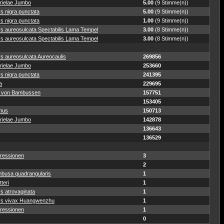
rielae Jumbo
5.00
(9 Stimme(n))
s nigra punctata
5.00
(9 Stimme(n))
s nigra punctata
1.00
(9 Stimme(n))
ys aureosulcata Spectabilis Lama Tempel
3.00
(8 Stimme(n))
ys aureosulcata Spectabilis Lama Tempel
3.00
(8 Stimme(n))
s aureosulcata Aureocaulis
269856
rielae Jumbo
253660
s nigra punctata
241395
a
229695
 von Bambussen
157751
153405
mus
150713
rielae Jumbo
142878
136643
136529
ressionen
3
2
busa quadrangularis
1
teri
1
s atrovaginata
1
ys vivax Huangwenzhu
1
ressionen
1
0