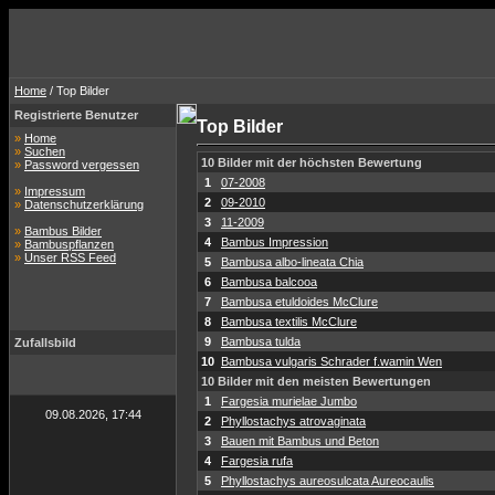
Home
/ Top Bilder
Registrierte Benutzer
Top Bilder
»
Home
»
Suchen
10 Bilder mit der höchsten Bewertung
»
Password vergessen
1
07-2008
»
Impressum
2
09-2010
»
Datenschutzerklärung
3
11-2009
»
Bambus Bilder
4
Bambus Impression
»
Bambuspflanzen
»
Unser RSS Feed
5
Bambusa albo-lineata Chia
6
Bambusa balcooa
7
Bambusa etuldoides McClure
8
Bambusa textilis McClure
9
Bambusa tulda
Zufallsbild
10
Bambusa vulgaris Schrader f.wamin Wen
10 Bilder mit den meisten Bewertungen
1
Fargesia murielae Jumbo
09.08.2026, 17:44
2
Phyllostachys atrovaginata
3
Bauen mit Bambus und Beton
4
Fargesia rufa
5
Phyllostachys aureosulcata Aureocaulis