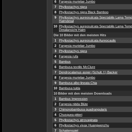
6
Fargesia murielae Jumbo
7
Phyllostachys nigra
8
Phyllostachys nigra Black Bamboo
9
Phyllostachys aureosulcata Spectabilis Lama Temp
Halmdetail
10
Phyllostachys aureosulcata Spectabilis Lama Temp
Detailansicht Halm
Die 10 Bilder mit den meisten Hits
1
Phyllostachys aureosulcata Aureocaulis
2
Fargesia murielae Jumbo
3
Phyllostachys nigra
4
Fargesia rufa
5
Bambus
6
Bambusa textilis McClure
7
Dendrocalamus asper (Schult. f.) Backer
8
Fargesia murielae Jumbo
9
Bambusa albo-lineata Chia
10
Bambusa tulda
10 Bilder mit den meisten Downloads
1
Bambus Impression
2
Fargesia nitida Blüte
3
Chimonobambusa quadrangularis
4
Chusquea pitteri
5
Phyllostachys atrovaginata
6
Phyllostachys vivax Huangwenzhu
7
Schattenspiel