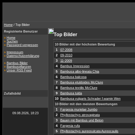
Home
/ Top Bilder
Registrierte Benutzer
Top Bilder
»
Home
»
Suchen
10 Bilder mit der höchsten Bewertung
»
Password vergessen
1
07-2008
»
Impressum
2
09-2010
»
Datenschutzerklärung
3
11-2009
»
Bambus Bilder
4
Bambus Impression
»
Bambuspflanzen
»
Unser RSS Feed
5
Bambusa albo-lineata Chia
6
Bambusa balcooa
7
Bambusa etuldoides McClure
8
Bambusa textilis McClure
9
Bambusa tulda
Zufallsbild
10
Bambusa vulgaris Schrader f.wamin Wen
10 Bilder mit den meisten Bewertungen
1
Fargesia murielae Jumbo
09.08.2026, 18:23
2
Phyllostachys atrovaginata
3
Bauen mit Bambus und Beton
4
Fargesia rufa
5
Phyllostachys aureosulcata Aureocaulis