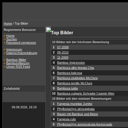
Home
/ Top Bilder
Registrierte Benutzer
Top Bilder
»
Home
»
Suchen
10 Bilder mit der höchsten Bewertung
»
Password vergessen
1
07-2008
»
Impressum
2
09-2010
»
Datenschutzerklärung
3
11-2009
»
Bambus Bilder
4
Bambus Impression
»
Bambuspflanzen
»
Unser RSS Feed
5
Bambusa albo-lineata Chia
6
Bambusa balcooa
7
Bambusa etuldoides McClure
8
Bambusa textilis McClure
9
Bambusa tulda
Zufallsbild
10
Bambusa vulgaris Schrader f.wamin Wen
10 Bilder mit den meisten Bewertungen
1
Fargesia murielae Jumbo
09.08.2026, 18:19
2
Phyllostachys atrovaginata
3
Bauen mit Bambus und Beton
4
Fargesia rufa
5
Phyllostachys aureosulcata Aureocaulis