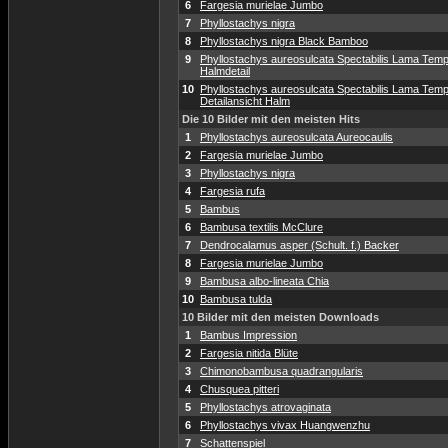
6
Fargesia murielae Jumbo
7
Phyllostachys nigra
8
Phyllostachys nigra Black Bamboo
9
Phyllostachys aureosulcata Spectabilis Lama Temp
Halmdetail
10
Phyllostachys aureosulcata Spectabilis Lama Temp
Detailansicht Halm
Die 10 Bilder mit den meisten Hits
1
Phyllostachys aureosulcata Aureocaulis
2
Fargesia murielae Jumbo
3
Phyllostachys nigra
4
Fargesia rufa
5
Bambus
6
Bambusa textilis McClure
7
Dendrocalamus asper (Schult. f.) Backer
8
Fargesia murielae Jumbo
9
Bambusa albo-lineata Chia
10
Bambusa tulda
10 Bilder mit den meisten Downloads
1
Bambus Impression
2
Fargesia nitida Blüte
3
Chimonobambusa quadrangularis
4
Chusquea pitteri
5
Phyllostachys atrovaginata
6
Phyllostachys vivax Huangwenzhu
7
Schattenspiel