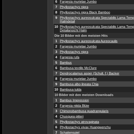
6
Fargesia murielae Jumbo
7
Phyllostachys nigra
8
Phyllostachys nigra Black Bamboo
9
Phyllostachys aureosulcata Spectabilis Lama Temp
Halmdetail
10
Phyllostachys aureosulcata Spectabilis Lama Temp
Detailansicht Halm
Die 10 Bilder mit den meisten Hits
1
Phyllostachys aureosulcata Aureocaulis
2
Fargesia murielae Jumbo
3
Phyllostachys nigra
4
Fargesia rufa
5
Bambus
6
Bambusa textilis McClure
7
Dendrocalamus asper (Schult. f.) Backer
8
Fargesia murielae Jumbo
9
Bambusa albo-lineata Chia
10
Bambusa tulda
10 Bilder mit den meisten Downloads
1
Bambus Impression
2
Fargesia nitida Blüte
3
Chimonobambusa quadrangularis
4
Chusquea pitteri
5
Phyllostachys atrovaginata
6
Phyllostachys vivax Huangwenzhu
7
Schattenspiel