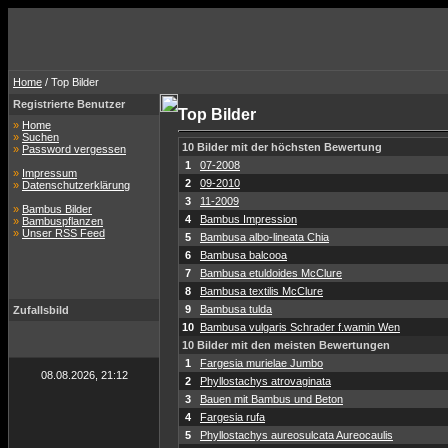
Home
/ Top Bilder
Registrierte Benutzer
Top Bilder
»
Home
»
Suchen
10 Bilder mit der höchsten Bewertung
»
Password vergessen
1
07-2008
»
Impressum
2
09-2010
»
Datenschutzerklärung
3
11-2009
»
Bambus Bilder
4
Bambus Impression
»
Bambuspflanzen
»
Unser RSS Feed
5
Bambusa albo-lineata Chia
6
Bambusa balcooa
7
Bambusa etuldoides McClure
8
Bambusa textilis McClure
9
Bambusa tulda
Zufallsbild
10
Bambusa vulgaris Schrader f.wamin Wen
10 Bilder mit den meisten Bewertungen
1
Fargesia murielae Jumbo
08.08.2026, 21:12
2
Phyllostachys atrovaginata
3
Bauen mit Bambus und Beton
4
Fargesia rufa
5
Phyllostachys aureosulcata Aureocaulis