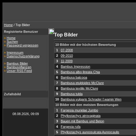
Home
/ Top Bilder
Registrierte Benutzer
Top Bilder
»
Home
»
Suchen
10 Bilder mit der höchsten Bewertung
»
Password vergessen
1
07-2008
»
Impressum
2
09-2010
»
Datenschutzerklärung
3
11-2009
»
Bambus Bilder
4
Bambus Impression
»
Bambuspflanzen
»
Unser RSS Feed
5
Bambusa albo-lineata Chia
6
Bambusa balcooa
7
Bambusa etuldoides McClure
8
Bambusa textilis McClure
9
Bambusa tulda
Zufallsbild
10
Bambusa vulgaris Schrader f.wamin Wen
10 Bilder mit den meisten Bewertungen
1
Fargesia murielae Jumbo
08.08.2026, 09:09
2
Phyllostachys atrovaginata
3
Bauen mit Bambus und Beton
4
Fargesia rufa
5
Phyllostachys aureosulcata Aureocaulis