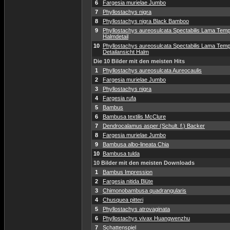
6
Fargesia murielae Jumbo
7
Phyllostachys nigra
8
Phyllostachys nigra Black Bamboo
9
Phyllostachys aureosulcata Spectabilis Lama Temp
Halmdetail
10
Phyllostachys aureosulcata Spectabilis Lama Temp
Detailansicht Halm
Die 10 Bilder mit den meisten Hits
1
Phyllostachys aureosulcata Aureocaulis
2
Fargesia murielae Jumbo
3
Phyllostachys nigra
4
Fargesia rufa
5
Bambus
6
Bambusa textilis McClure
7
Dendrocalamus asper (Schult. f.) Backer
8
Fargesia murielae Jumbo
9
Bambusa albo-lineata Chia
10
Bambusa tulda
10 Bilder mit den meisten Downloads
1
Bambus Impression
2
Fargesia nitida Blüte
3
Chimonobambusa quadrangularis
4
Chusquea pitteri
5
Phyllostachys atrovaginata
6
Phyllostachys vivax Huangwenzhu
7
Schattenspiel