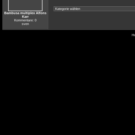
Bambusa multiplex Alfons
Karr
Kommentare: 0
sven
Ho