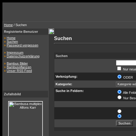
Home
/ Suchen
Registrierte Benutzer
Suchen
»
Home
»
Suchen
»
Password vergessen
»
Impressum
Suchen
»
Datenschutzerklärung
»
Bambus Bilder
»
Bambuspflanzen
Nur neue
»
Unser RSS Feed
Verknüpfung:
ODER
Kategorie:
Suche in Feldern:
Alle Feld
Zufallsbild
Nur Bes