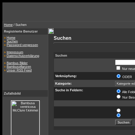
Home
/ Suchen
Registrierte Benutzer
Suchen
»
Home
»
Suchen
»
Password vergessen
»
Impressum
Suchen
»
Datenschutzerklärung
»
Bambus Bilder
»
Bambuspflanzen
Nur neue
»
Unser RSS Feed
Verknüpfung:
ODER
Kategorie:
Suche in Feldern:
Alle Feld
Zufallsbild
Nur Bes