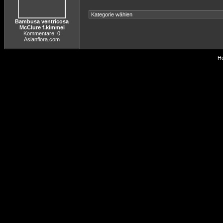
Bambusa ventricosa
McClure f.kimmei
Kommentare: 0
Asianflora.com
Ho