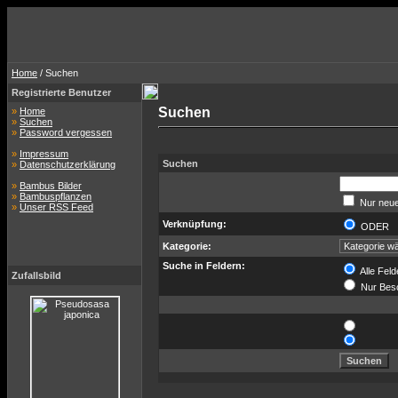
Home
/ Suchen
Registrierte Benutzer
Suchen
»
Home
»
Suchen
»
Password vergessen
»
Impressum
Suchen
»
Datenschutzerklärung
»
Bambus Bilder
»
Bambuspflanzen
Nur neue
»
Unser RSS Feed
Verknüpfung:
ODER
Kategorie:
Suche in Feldern:
Alle Feld
Zufallsbild
Nur Bes