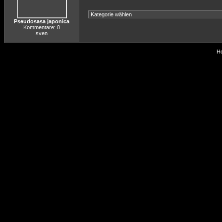
Pseudosasa japonica
Kommentare: 0
sven
Ho