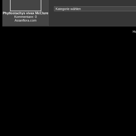
Phyllostachys vivax McClure
Kommentare: 0
Asianflora.com
Ho