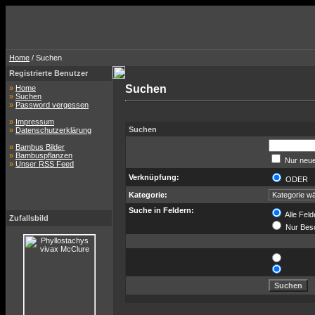
Home
/ Suchen
Registrierte Benutzer
Suchen
»
Home
»
Suchen
»
Password vergessen
»
Impressum
Suchen
»
Datenschutzerklärung
»
Bambus Bilder
»
Bambuspflanzen
Nur neue
»
Unser RSS Feed
Verknüpfung:
ODER
Kategorie:
Suche in Feldern:
Alle Feld
Zufallsbild
Nur Bes