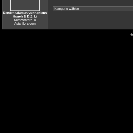
Dendrocalamus yunnanicus
Hsueh & D.Z. Li
Kommentare: 0
Asianflora.com
Ho