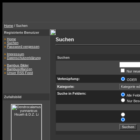
Home
/ Suchen
Registrierte Benutzer
Suchen
»
Home
»
Suchen
»
Password vergessen
»
Impressum
Suchen
»
Datenschutzerklärung
»
Bambus Bilder
»
Bambuspflanzen
Nur neue
»
Unser RSS Feed
Verknüpfung:
ODER
Kategorie:
Suche in Feldern:
Alle Feld
Zufallsbild
Nur Bes