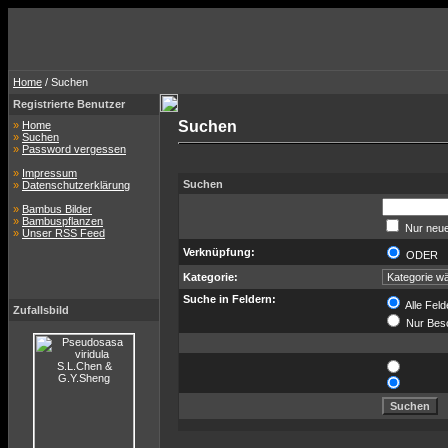
Home
/ Suchen
Registrierte Benutzer
Suchen
»
Home
»
Suchen
»
Password vergessen
»
Impressum
Suchen
»
Datenschutzerklärung
»
Bambus Bilder
»
Bambuspflanzen
Nur neue
»
Unser RSS Feed
Verknüpfung:
ODER
Kategorie:
Suche in Feldern:
Alle Feld
Zufallsbild
Nur Bes