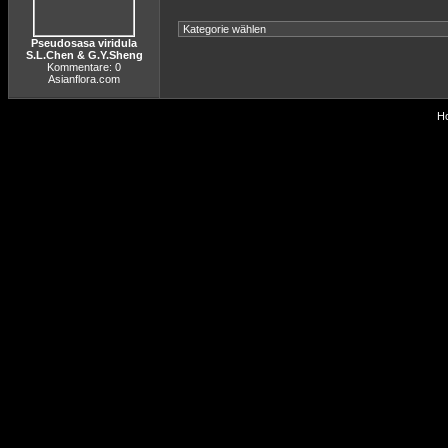
Pseudosasa viridula
S.L.Chen & G.Y.Sheng
Kommentare: 0
Asianflora.com
Ho