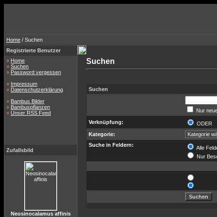
Home
/ Suchen
Registrierte Benutzer
Suchen
»
Home
»
Suchen
»
Password vergessen
»
Impressum
Suchen
»
Datenschutzerklärung
»
Bambus Bilder
»
Bambuspflanzen
Nur neue
»
Unser RSS Feed
Verknüpfung:
ODER
Kategorie:
Suche in Feldern:
Alle Feld
Zufallsbild
Nur Bes
Neosinocalamus affinis