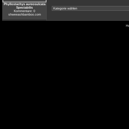
Phyllostachys aureosulcata
Spectabilis
Kommentare: 0
shweeashbamboo.com
Ho