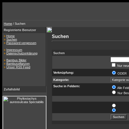
Home
/ Suchen
Registrierte Benutzer
Suchen
»
Home
»
Suchen
»
Password vergessen
»
Impressum
Suchen
»
Datenschutzerklärung
»
Bambus Bilder
»
Bambuspflanzen
Nur neue
»
Unser RSS Feed
Verknüpfung:
ODE
Kategorie:
Suche in Feldern:
Alle Fel
Zufallsbild
Nur Bes