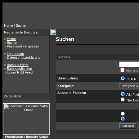
Home
/ Suchen
Registrierte Benutzer
Suchen
»
Home
»
Suchen
»
Password vergessen
»
Impressum
Suchen
»
Datenschutzerklärung
»
Bambus Bilder
»
Bambuspflanzen
Nur neue
»
Unser RSS Feed
Verknüpfung:
ODE
Kategorie:
Suche in Feldern:
Alle Fel
Zufallsbild
Nur Bes
Pleioblastus linearis Nakai