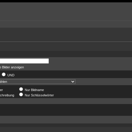
 Bilder anzeigen
R
UND
der
Nur Bildname
chreibung
Nur Schlüsselwörter