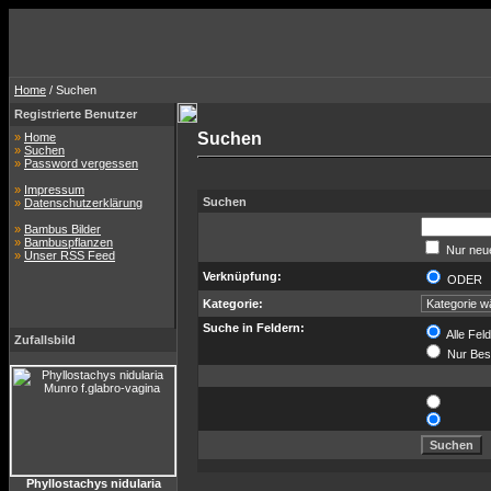
Home
/ Suchen
Registrierte Benutzer
Suchen
»
Home
»
Suchen
»
Password vergessen
»
Impressum
Suchen
»
Datenschutzerklärung
»
Bambus Bilder
»
Bambuspflanzen
Nur neue
»
Unser RSS Feed
Verknüpfung:
ODE
Kategorie:
Suche in Feldern:
Alle Fel
Zufallsbild
Nur Bes
Phyllostachys nidularia