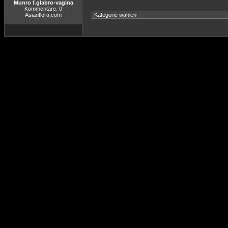
Munro f.glabro-vagina
Kommentare: 0
Asianflora.com