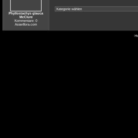
Phyllostachys glauca
McClure
Kommentare: 0
Asianflora.com
Ho