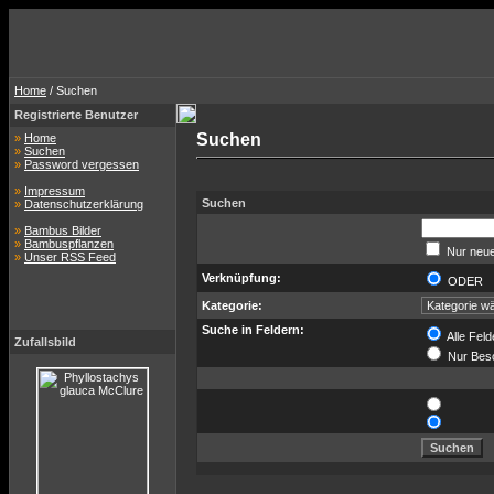
Home
/ Suchen
Registrierte Benutzer
Suchen
»
Home
»
Suchen
»
Password vergessen
»
Impressum
Suchen
»
Datenschutzerklärung
»
Bambus Bilder
»
Bambuspflanzen
Nur neue
»
Unser RSS Feed
Verknüpfung:
ODER
Kategorie:
Suche in Feldern:
Alle Feld
Zufallsbild
Nur Bes