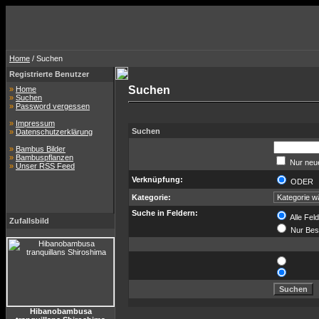
Home
/ Suchen
Registrierte Benutzer
Suchen
»
Home
»
Suchen
»
Password vergessen
»
Impressum
Suchen
»
Datenschutzerklärung
»
Bambus Bilder
»
Bambuspflanzen
Nur neue
»
Unser RSS Feed
Verknüpfung:
ODE
Kategorie:
Suche in Feldern:
Alle Fel
Zufallsbild
Nur Bes
Hibanobambusa