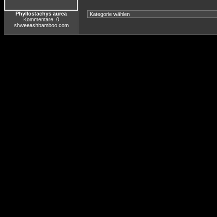
Phyllostachys aurea
Kommentare: 0
shweeashbamboo.com