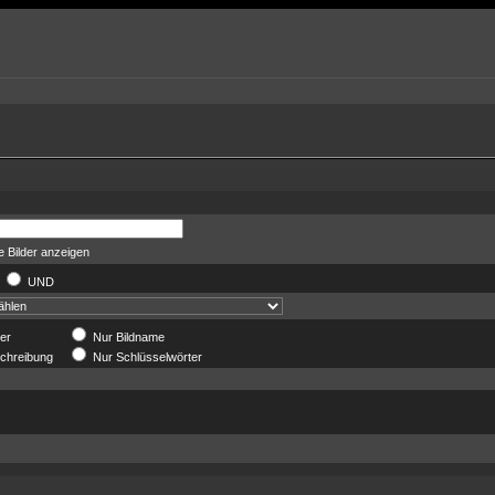
 Bilder anzeigen
R
UND
der
Nur Bildname
chreibung
Nur Schlüsselwörter