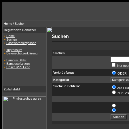
Home
/ Suchen
Registrierte Benutzer
Suchen
»
Home
»
Suchen
»
Password vergessen
»
Impressum
Suchen
»
Datenschutzerklärung
»
Bambus Bilder
»
Bambuspflanzen
Nur neue
»
Unser RSS Feed
Verknüpfung:
ODE
Kategorie:
Suche in Feldern:
Alle Fel
Zufallsbild
Nur Bes