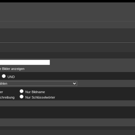
 Bilder anzeigen
R
UND
der
Nur Bildname
chreibung
Nur Schlüsselwörter