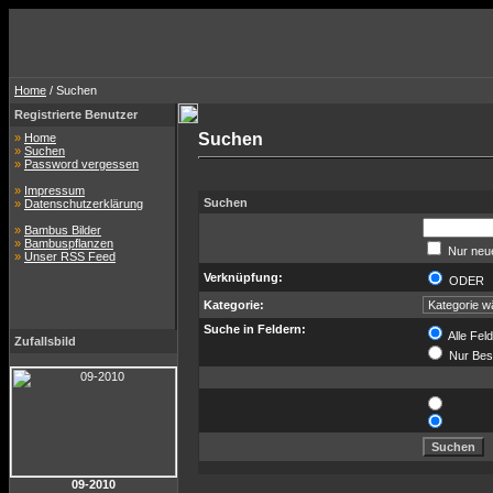
Home
/ Suchen
Registrierte Benutzer
Suchen
»
Home
»
Suchen
»
Password vergessen
»
Impressum
Suchen
»
Datenschutzerklärung
»
Bambus Bilder
»
Bambuspflanzen
Nur neue
»
Unser RSS Feed
Verknüpfung:
ODE
Kategorie:
Suche in Feldern:
Alle Fel
Zufallsbild
Nur Bes
09-2010