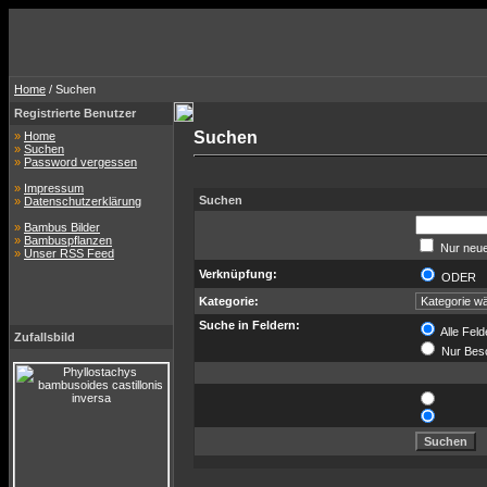
Home
/ Suchen
Registrierte Benutzer
Suchen
»
Home
»
Suchen
»
Password vergessen
»
Impressum
Suchen
»
Datenschutzerklärung
»
Bambus Bilder
»
Bambuspflanzen
Nur neue
»
Unser RSS Feed
Verknüpfung:
ODER
Kategorie:
Suche in Feldern:
Alle Feld
Zufallsbild
Nur Bes