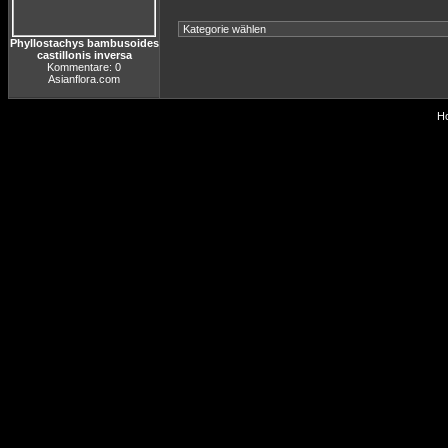
Phyllostachys bambusoides
castillonis inversa
Kommentare: 0
Asianflora.com
Ho