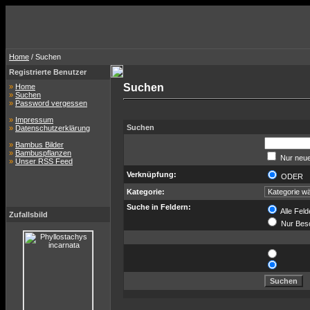
Home
/ Suchen
Registrierte Benutzer
Suchen
»
Home
»
Suchen
»
Password vergessen
»
Impressum
Suchen
»
Datenschutzerklärung
»
Bambus Bilder
»
Bambuspflanzen
Nur neue
»
Unser RSS Feed
Verknüpfung:
ODER
Kategorie:
Suche in Feldern:
Alle Feld
Zufallsbild
Nur Bes