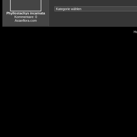
Phyllostachys incarnata
Kommentare: 0
Asianflora.com
Ho