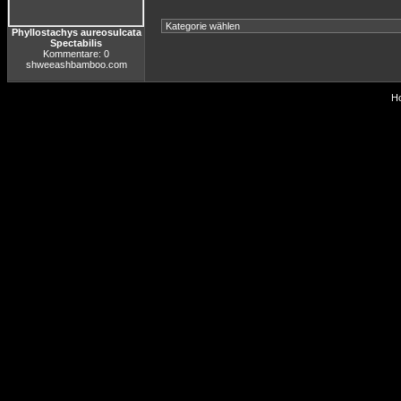
Phyllostachys aureosulcata
Spectabilis
Kommentare: 0
shweeashbamboo.com
Ho