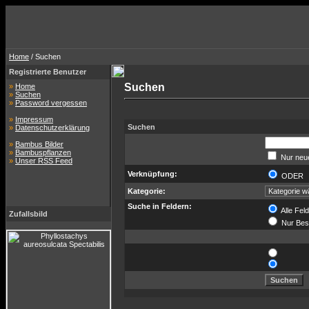
Home
/ Suchen
Registrierte Benutzer
Suchen
»
Home
»
Suchen
»
Password vergessen
»
Impressum
Suchen
»
Datenschutzerklärung
»
Bambus Bilder
»
Bambuspflanzen
Nur neue
»
Unser RSS Feed
Verknüpfung:
ODE
Kategorie:
Suche in Feldern:
Alle Fel
Zufallsbild
Nur Bes