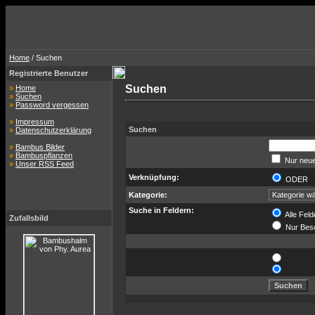
Home
/ Suchen
Registrierte Benutzer
Suchen
»
Home
»
Suchen
»
Password vergessen
»
Impressum
Suchen
»
Datenschutzerklärung
»
Bambus Bilder
»
Bambuspflanzen
Nur neue
»
Unser RSS Feed
Verknüpfung:
ODER
Kategorie:
Suche in Feldern:
Alle Feld
Zufallsbild
Nur Bes