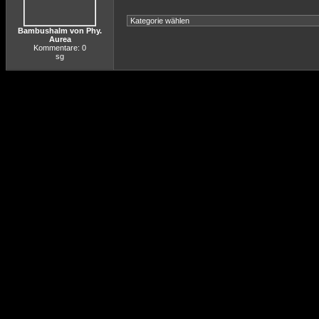
Bambushalm von Phy.
Aurea
Kommentare: 0
sg