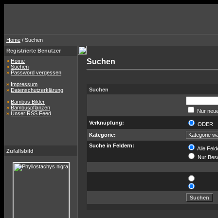
Home
/ Suchen
Registrierte Benutzer
Suchen
»
Home
»
Suchen
»
Password vergessen
»
Impressum
Suchen
»
Datenschutzerklärung
»
Bambus Bilder
»
Bambuspflanzen
Nur neue
»
Unser RSS Feed
Verknüpfung:
ODER
Kategorie:
Suche in Feldern:
Alle Feld
Zufallsbild
Nur Bes