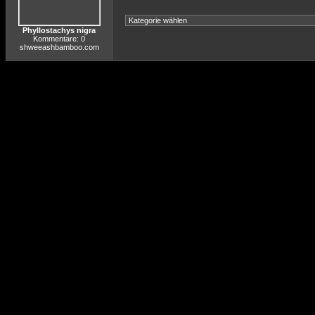
Phyllostachys nigra
Kommentare: 0
shweeashbamboo.com