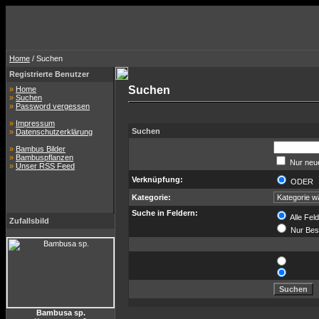
Home
/ Suchen
Registrierte Benutzer
Suchen
»
Home
»
Suchen
»
Password vergessen
»
Impressum
Suchen
»
Datenschutzerklärung
»
Bambus Bilder
»
Bambuspflanzen
Nur neue
»
Unser RSS Feed
Verknüpfung:
ODE
Kategorie:
Suche in Feldern:
Alle Fel
Zufallsbild
Nur Bes
Bambusa sp.