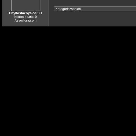
Phyllostachys edulis
Kommentare: 0
Asianflora.com