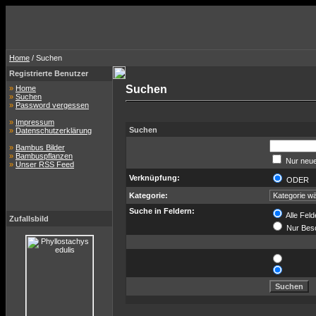
Home
/ Suchen
Registrierte Benutzer
Suchen
»
Home
»
Suchen
»
Password vergessen
»
Impressum
Suchen
»
Datenschutzerklärung
»
Bambus Bilder
»
Bambuspflanzen
Nur neue
»
Unser RSS Feed
Verknüpfung:
ODER
Kategorie:
Suche in Feldern:
Alle Feld
Zufallsbild
Nur Bes