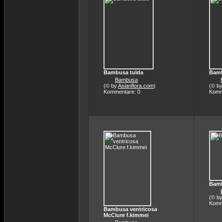
Bambusa tulda
Bamb
Bambusa
(© by
Asianflora.com
)
(© b
Kommentare: 0
Komm
Bamb
(© b
Komm
Bambusa ventricosa
McClure f.kimmei