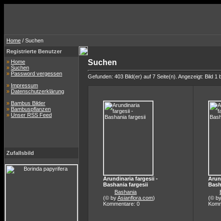
Home
/ Suchen
Registrierte Benutzer
Suchen
»
Home
»
Suchen
»
Password vergessen
Gefunden: 403 Bild(er) auf 7 Seite(n). Angezeigt: Bild 1 
»
Impressum
»
Datenschutzerklärung
»
Bambus Bilder
»
Bambuspflanzen
»
Unser RSS Feed
Zufallsbild
Arundinaria fargesii -
Arund
Bashania fargesii
Bash
Bashania
(© by
Asianflora.com
)
(© b
Kommentare: 0
Komm