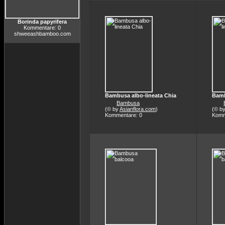
Borinda papyrifera
Kommentare: 0
shweeashbamboo.com
Bambusa albo-lineata Chia
Bamb
Bambusa
(© by
Asianflora.com
)
(© b
Kommentare: 0
Komm