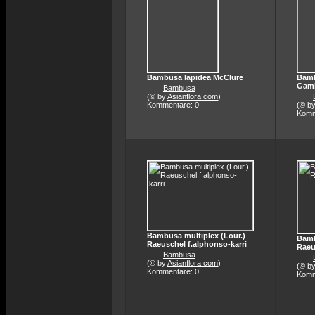
Bambusa lapidea McClure
Bamb
Gam
Bambusa
(© by
Asianflora.com
)
Kommentare: 0
(© b
Komm
Bambusa multiplex (Lour.)
Bamb
Raeuschel f.alphonso-karri
Raeu
Bambusa
(© by
Asianflora.com
)
(© b
Kommentare: 0
Komm