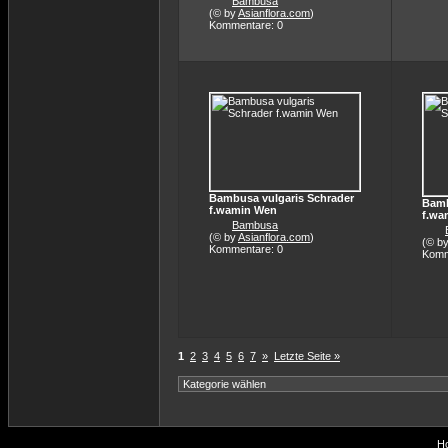
Bambusa
(© by
Asianflora.com
)
Kommentare: 0
Bambusa vulgaris Schrader
Bamb
f.wamin Wen
f.wa
Bambusa
(© by
Asianflora.com
)
(© b
Kommentare: 0
Komm
1
2
3
4
5
6
7
»
Letzte Seite »
Ho