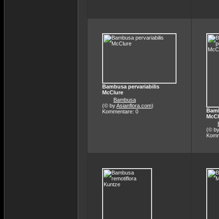
Bambusa pervariabilis
McClure
Bambusa
(© by
Asianflora.com
)
Bamb
Kommentare: 0
McCl
(© b
Komm