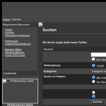
Home
/ Suchen
Registrierte Benutzer
Suchen
»
Home
»
Suchen
»
Password vergessen
»
Impressum
Die Suche ergab leider keine Treffer.
»
Datenschutzerklärung
Suchen
»
Bambus Bilder
»
Bambuspflanzen
»
Unser RSS Feed
Nur neue
Verknüpfung:
ODE
Kategorie:
Zufallsbild
Suche in Feldern:
Alle Fel
Nur Bes
Phyllostachys edulis