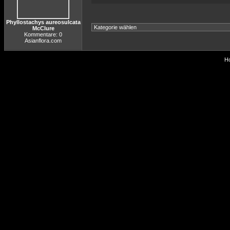
Phyllostachys aureosulcata
McClure
Kommentare: 0
Asianflora.com
Ho