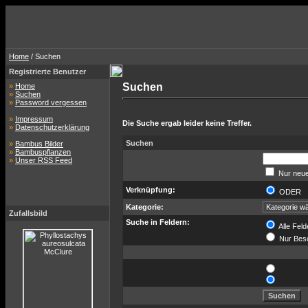
Home
/ Suchen
Registrierte Benutzer
Suchen
»
Home
»
Suchen
»
Password vergessen
»
Impressum
Die Suche ergab leider keine Treffer.
»
Datenschutzerklärung
Suchen
»
Bambus Bilder
»
Bambuspflanzen
»
Unser RSS Feed
Nur neue
Verknüpfung:
ODER
Kategorie:
Zufallsbild
Suche in Feldern:
Alle Feld
Nur Bes