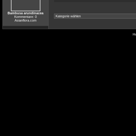
Bambusa arundinacea
Kommentare: 0
Asianflora.com
Ho