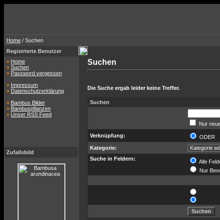
Home
/ Suchen
Registrierte Benutzer
Suchen
»
Home
»
Suchen
»
Password vergessen
»
Impressum
Die Suche ergab leider keine Treffer.
»
Datenschutzerklärung
Suchen
»
Bambus Bilder
»
Bambuspflanzen
»
Unser RSS Feed
Nur neue
Verknüpfung:
ODER
Kategorie:
Zufallsbild
Suche in Feldern:
Alle Feld
Nur Bes