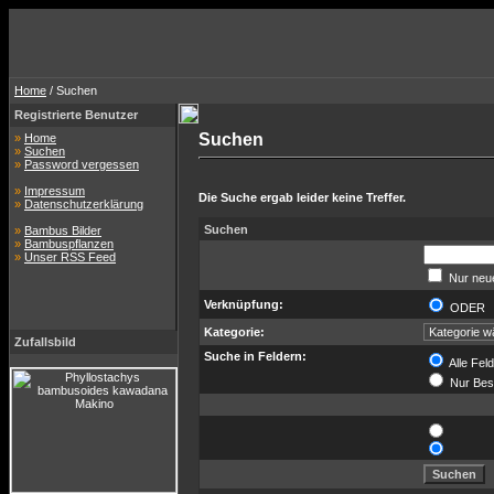
Home
/ Suchen
Registrierte Benutzer
Suchen
»
Home
»
Suchen
»
Password vergessen
»
Impressum
Die Suche ergab leider keine Treffer.
»
Datenschutzerklärung
Suchen
»
Bambus Bilder
»
Bambuspflanzen
»
Unser RSS Feed
Nur neue
Verknüpfung:
ODE
Kategorie:
Zufallsbild
Suche in Feldern:
Alle Fel
Nur Bes