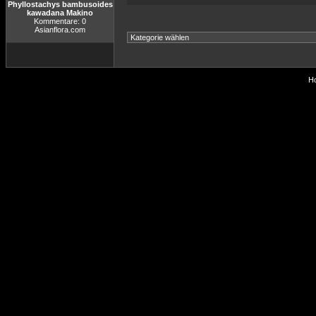
Phyllostachys bambusoides
kawadana Makino
Kommentare: 0
Asianflora.com
Ho