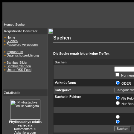
Home
/ Suchen
Registrierte Benutzer
Suchen
»
Home
»
Suchen
»
Password vergessen
»
Impressum
Die Suche ergab leider keine Treffer.
»
Datenschutzerklärung
Suchen
»
Bambus Bilder
»
Bambuspflanzen
»
Unser RSS Feed
Nur neue
Verknüpfung:
ODER
Kategorie:
Zufallsbild
Suche in Feldern:
Alle Feld
Nur Bes
Phyllostachys edulis
variegata
Kommentare: 0
Asianflora.com